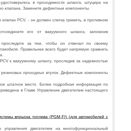
 удостоверьтесь в проходимости шланга, штуцера на
но клапана. Замените дефектные компоненты.
е клапан PCV, - он должен слегка греметь, в противном
соедините его от вакуумного шланга, запомнив
 проследите за тем, чтобы он отвечал по своему
томобиля. Правильнее всего будет напрямую сравнить
я.
PCV к вакуумному шлангу, проследив за надежностью
и резиновых проходных втулок. Дефектные компоненты
свое штатное место. Более подробная информация по
риведена в Главе Управление двигателем настоящего
стемы впрыска топлива (PGM-FI) (для автомобилей с
ы управления двигателем на многофункциональный