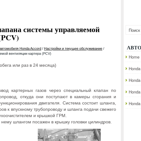
лапана системы управляемой
(PCV)
АВТ
 автомобиля Honda Accord
/
Настройки и текущее обслуживание
/
емой вентиляции картера (PCV)
Home
обега или раз в 24 месяца)
Honda 
Honda
вод картерных газов через специальный клапан по
Honda
опровод, откуда они поступают в камеры сгорания и
ункционирования двигателя. Система состоит шланга,
Honda 
ров к впускному трубопроводу и шланга подачи свежего
ухоочистителем и крышкой ГРМ.
 нему шлангом посажен в крышку головки цилиндров.