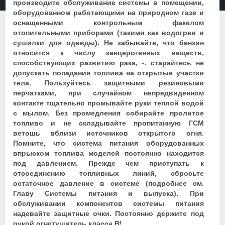
производите обслуживание системы в помещении,
оборудованном работающими на природном газе и
оснащенными контрольным факелом
отопительными приборами (такими как водогреи и
сушилки для одежды). Не забывайте, что бензин
относится к числу канцерогенных веществ,
способствующих развитию рака, -. старайтесь не
допускать попадания топлива на открытые участки
тела. Пользуйтесь защитными резиновыми
перчатками, при случайном непредвиденном
контакте тщательно промывайте руки теплой водой
с мылом. Без промедления собирайте пролитое
топливо и не складывайте пропитанную ГСМ
ветошь вблизи источников открытого огня.
Помните, что система питания оборудованных
впрыском топлива моделей постоянно находится
под давлением. Прежде чем приступать к
отсоединению топливных линий, сбросьте
остаточное давление в системе (подробнее см.
Главу Системы питания и выпуска). При
обслуживании компонентов системы питания
надевайте защитные очки. Постоянно держите под
рукой огнетушитель класса В!