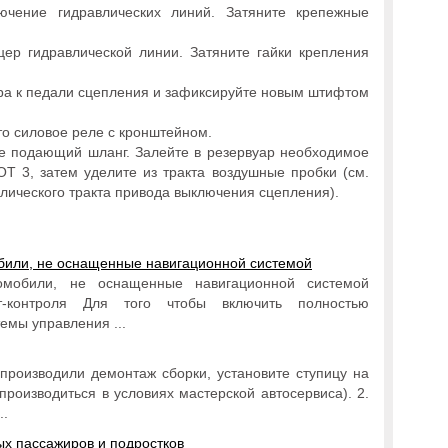
ючение гидравлических линий. Затяните крепежные
цер гидравлической линии. Затяните гайки крепления
дра к педали сцепления и зафиксируйте новым штифтом
то силовое реле с кронштейном.
 подающий шланг. Залейте в резервуар необходимое
OT 3, затем уделите из тракта воздушные пробки (см.
влического тракта привода выключения сцепления).
обили, не оснащенные навигационной системой
томобили, не оснащенные навигационной системой
т-контроля Для того чтобы включить полностью
емы управления ...
изводили демонтаж сборки, установите ступицу на
производиться в условиях мастерской автосервиса). 2.
..
х пассажиров и подростков