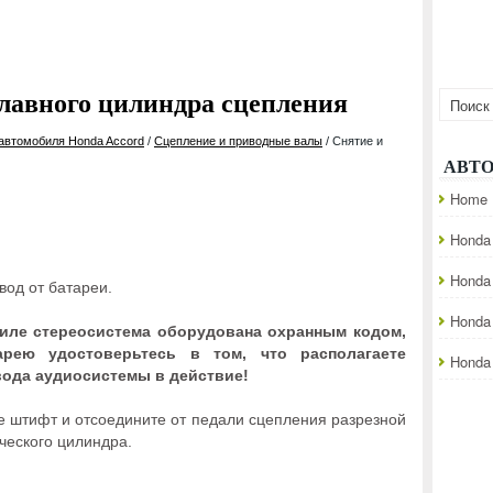
главного цилиндра сцепления
 автомобиля Honda Accord
/
Сцепление и приводные валы
/ Снятие и
АВТ
Home
Honda 
Honda
вод от батареи.
Honda
биле стереосистема оборудована охранным кодом,
арею удостоверьтесь в том, что располагаете
Honda 
ода аудиосистемы в действие!
е штифт и отсоедините от педали сцепления разрезной
ческого цилиндра.