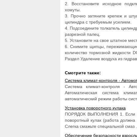
2. Восстановите исходное подкл
хомуты.
3. Прочно затяните крепеж и шту
цилиндра с требуемым усилием.
4. Подсоедините толкатель цилин
разрезной палец.
5. Установите на свое штатное мес
6. Снимите щипцы, пережимающие
количество тормозной жидкости D
Раздел Удаление воздуха из гидра
Смотрите также:
Система климат-контроля - Автом
Система климат-контроля - Ав
Автоматическая система клима
автоматический режим работы сист
Установка поворотного кулака
ПОРЯДОК ВЫПОЛНЕНИЯ 1. Если про
поворотный кулак (работа должна 
Слегка смажьте специальной смаз .
Обеспечение безопасности взрослы