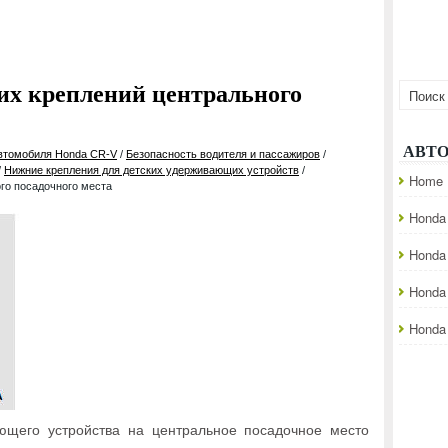
их креплений центрального
АВТ
автомобиля Honda CR-V
/
Безопасность водителя и пассажиров
/
/
Нижние крепления для детских удерживающих устройств
/
Home
го посадочного места
Honda 
Honda
Honda
Honda 
ающего устройства на центральное посадочное место