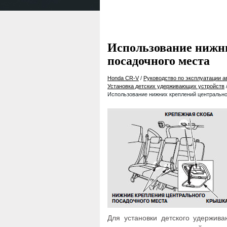
Использование нижн
посадочного места
Honda CR-V
/
Руководство по эксплуатации 
Установка детских удерживающих устройств
Использование нижних креплений центрально
Для установки детского удержив