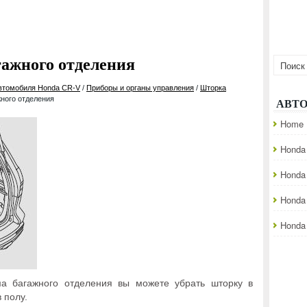
ажного отделения
автомобиля Honda CR-V
/
Приборы и органы управления
/
Шторка
жного отделения
АВТ
Home
Honda 
Honda
Honda
Honda 
а багажного отделения вы можете убрать шторку в
 полу.