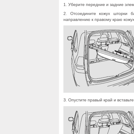
1. Уберите передние и задние элем
2. Отсоедините кожух шторки б
направлению к правому краю кожуха
3. Опустите правый край и вставьт