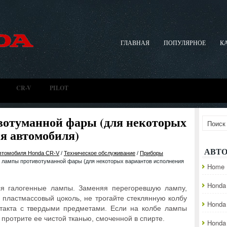
ГЛАВНАЯ
ПОПУЛЯРНОЕ
К
CR-V
PILOT
вотуманной фары (для некоторых
я автомобиля)
АВТ
автомобиля Honda CR-V
/
Техническое обслуживание
/
Приборы
 лампы противотуманной фары (для некоторых вариантов исполнения
Home
Honda 
я галогенные лампы. Заменяя перегоревшую лампу,
 пластмассовый цоколь, не трогайте стеклянную колбу
Honda
нтакта с твердыми предметами. Если на колбе лампы
протрите ее чистой тканью, смоченной в спирте.
Honda