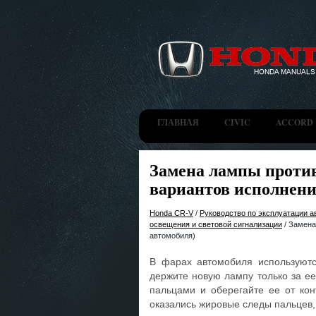
ГЛАВНАЯ
CIVIC
ACCORD
Замена лампы проти
вариантов исполнени
Honda CR-V
/
Руководство по эксплуатации 
освещения и световой сигнализации
/ Замена
автомобиля)
В фарах автомобиля используютс
держите новую лампу только за ее
пальцами и оберегайте ее от ко
оказались жировые следы пальцев, 