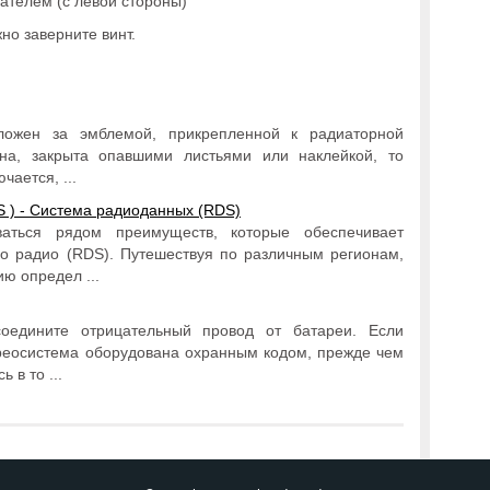
ателем (с левой стороны)
но заверните винт.
ложен за эмблемой, прикрепленной к радиаторной
на, закрыта опавшими листьями или наклейкой, то
ается, ...
 ) - Система радиоданных (RDS)
ваться рядом преимуществ, которые обеспечивает
о радио (RDS). Путешествуя по различным регионам,
ю определ ...
дините отрицательный провод от батареи. Если
реосистема оборудована охранным кодом, прежде чем
 в то ...