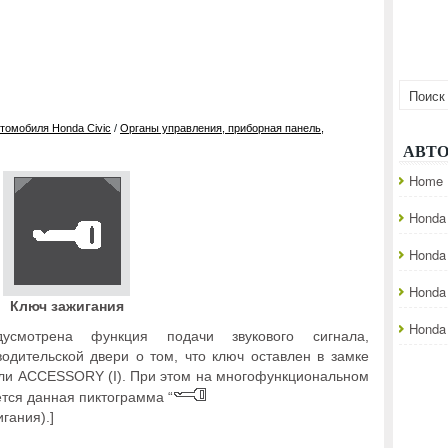
томобиля Honda Civic
/
Органы управления, приборная панель,
АВТ
Home
Honda 
Honda
Honda
Ключ зажигания
Honda 
усмотрена функция подачи звукового сигнала,
дительской двери о том, что ключ оставлен в замке
или ACCESSORY (I). При этом на многофункциональном
ся данная пиктограмма “
игания).]