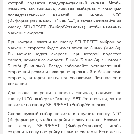
которой подается предупреждающий сигнал. Чтобы
изменить это значение, сначала выберите с помощью
последовательных нажатий на кнопку INFO
(Информация) значок "+" или "—", а затем нажимайте на
кнопку SEL/RESET (Выбор/Установка), чтобы изменить
значение скорости.
При каждом нажатии на кнопку SEL/RESET выбранное
значение скорости будет изменяться на 5 км/ч (миль/ч).
Вы можете задать скорость, при которой подается
сигнал, начиная со скорости 5 км/ч (5 миль/ч), с шагом в
5 км/ч (5 миль/ч). Всегда соблюдайте установленный
скоростной режим и никогда не превышайте безопасную
скорость, которая диктуется условиями безопасности
движения.
Для ввода поправки в память сначала, нажимая на
кнопку INFO, выберите "иконку" SET (Установить), затем
нажмите на кнопку SEL/RESET (Выбор/Установка).
Сделав нужный выбор, нажмите и отпустите кнопку INFO
(Информация), чтобы перейти к окну выхода. Нажмите
на кнопку SEL/RESET (Выбор/Установка), чтобы
сохранить вашу настройку в памяти системы. Если же вы