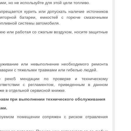
и, но не используйте для этой цели топливо.
прещается курить или допускать наличие источников
ляторной батареи, емкостей с горюче смазочными
опливной системы автомобиля.
ею или работая со сжатым воздухом, носите защитные
луживание или невыполнение необходимого ремонта
 аварии с тяжелыми травмами или гибелью людей.
се реко5 мендации по проверке и техническому
ответствии с регламентом, приведенным в данном
кже в отдельной сервисной книжке.
равм при выполнении технического обслуживания
ами.
ируемом помещении сопряжен с риском отравления