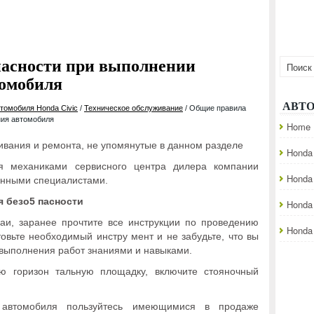
пасности при выполнении
томобиля
АВТ
томобиля Honda Civic
/
Техническое обслуживание
/ Общие правила
ния автомобиля
Home
ивания и ремонта, не упомянутые в данном разделе
Honda 
ся механиками сервисного центра дилера компании
Honda
анными специалистами.
 безо5 пасности
Honda
аи, заранее прочтите все инструкции по проведению
Honda 
овьте необходимый инстру мент и не забудьте, что вы
выполнения работ знаниями и навыками.
ю горизон тальную площадку, включите стояночный
 автомобиля пользуйтесь имеющимися в продаже