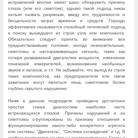
исправлений вполне имеет шанс обнаружить причину
отказа (или его симптом), однако такой подход никак
нельзя назвать разумным, ввиду его трудоемкости и
бесцельности затрат времени и средств. Гораздо
эффективнее оказывается спокойный логический подход
к поиску вышедшего из строя узла или компонента.
Обязательно следует принять во внимание все
предшествовавшие поломке, иногда незначительные,
симптомы и настораживающие сигналы, такие как
потеря развиваемой двигателем мощности, изменение
показаний измерителей, возникновение необычных
звуков и запахов, и т.п. Не забывайте, что выход из строя
таких компонентов, как предохранители или свечи
зажигания могут являться лишь симптомом более
глубоко скрытого нарушения.
Ниже в данном подразделе приведена достаточно
простая схема диагностики наиболее часто
встречающихся отказов. Причины нарушений и их
симптомы сгруппированы по признаку отношения к
функционированию какого-либо конкретного агрегата
или системы: “Двигатель”, “Система охлаждения” и т.д. В
скобках приводятся ссылки на соответствующие Главы и