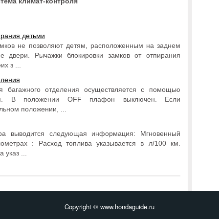
тема климат-контроля
ирания детьми
амков не позволяют детям, расположенным на заднем
ие двери. Рычажки блокировки замков от отпирания
х з ...
еления
я багажного отделения осуществляется с помощью
теля. В положении OFF плафон выключен. Если
льном положении, ...
ера выводится следующая информация: Мгновенный
ометрах : Расход топлива указывается в л/100 км.
 указ ...
Copyright © www.hondaguide.ru