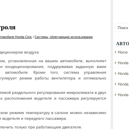
троля
томобиля Honda Civic
/
Системы, облегчающие использование
АВТ
Home
диционером воздуха
ом, установленная на вашем автомобиле, выполняет
Honda 
 и кондиционирования, поддерживая заданную вами
е автомобиля. Кроме того, система управления
Honda
егулирует режим работы вентилятора и оптимально
Honda
темой раздельного регулирования микроклимата в двух
Honda 
ах расположения водителя и пассажира регулируется
ском режиме температуру в салоне можно независимо
я водителя и переднего пассажира.
лючить только при работающем двигателе.