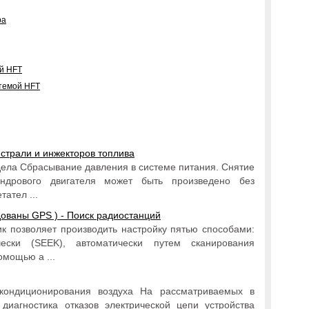
ра
ой HFT
стемой HFT
истрали и инжекторов топлива
дела Сбрасывание давления в системе питания. Снятие
индрового двигателя может быть произведено без
ател ...
ованы GPS ) - Поиск радиостанций
 позволяет производить настройку пятью способами:
чески (SEEK), автоматически путем сканирования
омощью а ...
/кондиционирования воздуха На рассматриваемых в
диагностика отказов электрической цепи устройства