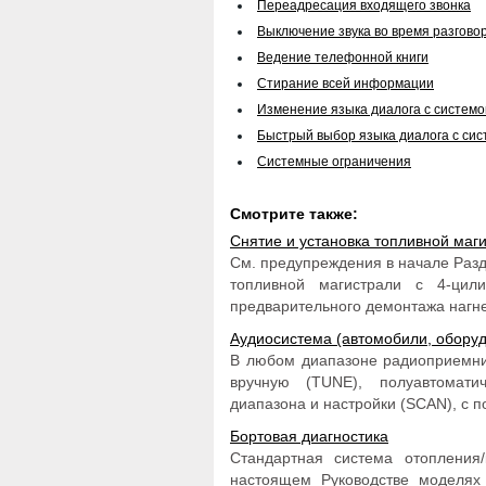
Переадресация входящего звонка
Выключение звука во время разгово
Ведение телефонной книги
Стирание всей информации
Изменение языка диалога с систем
Быстрый выбор языка диалога с си
Системные ограничения
Смотрите также:
Снятие и установка топливной маг
См. предупреждения в начале Раз
топливной магистрали с 4-цил
предварительного демонтажа нагнет
Аудиосистема (автомобили, оборуд
В любом диапазоне радиоприемник
вручную (TUNE), полуавтомати
диапазона и настройки (SCAN), с п
Бортовая диагностика
Стандартная система отопления
настоящем Руководстве моделях 