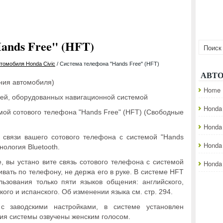
ands Free" (HFT)
томобиля Honda Civic
/ Система телефона "Hands Free" (HFT)
АВТ
ния автомобиля)
Home
ей, оборудованных навигационной системой
Honda 
мой сотового телефона "Hands Free" (HFT) (Свободные
Honda
 связи вашего сотового телефона с системой "Hands
Honda
нология Bluetooth.
е, вы устано вите связь сотового телефона с системой
Honda 
ивать по телефону, не держа его в руке. В системе HFT
ьзования только пяти языков общения: английского,
ого и испанского. Об изменении языка см. стр. 294.
с заводскими настройками, в системе установлен
ия системы озвучены женским голосом.