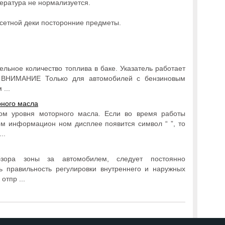
пература не нормализуется.
ссетной деки посторонние предметы.
ельное количество топлива в баке. Указатель работает
. ВНИМАНИЕ Только для автомобилей с бензиновым
...
рного масла
ом уровня моторного масла. Если во время работы
м информацион ном дисплее появится символ “ ”, то
..
зора зоны за автомобилем, следует постоянно
ь правильность регулировки внутреннего и наружных
отпр ...