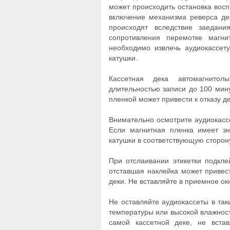
может происходить остановка восп
включение механизма реверса де
происходят вследствие заедани
сопротивления перемотке магн
необходимо извлечь аудиокассет
катушки.
Кассетная дека автомагнитол
длительностью записи до 100 мин
пленкой может привести к отказу 
Внимательно осмотрите аудиокассе
Если магнитная пленка имеет зн
катушки в соответствующую сторо
При отслаивании этикетки подкле
отставшая наклейка может привес
деки. Не вставляйте в приемное ок
Не оставляйте аудиокассеты в так
температуры или высокой влажност
самой кассетной деке, не вста