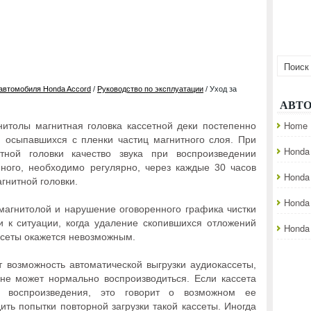
 автомобиля Honda Accord
/
Руководство по эксплуатации
/ Уход за
АВТ
Home
нитолы магнитная головка кассетной деки постепенно
 осыпавшихся с пленки частиц магнитного слоя. При
Honda 
тной головки качество звука при воспроизведении
нного, необходимо регулярно, через каждые 30 часов
Honda
агнитной головки.
Honda
магнитолой и нарушение оговоренного графика чистки
и к ситуации, когда удаление скопившихся отложений
Honda 
сеты окажется невозможным.
т возможность автоматической выгрузки аудиокассеты,
не может нормально воспроизводиться. Если кассета
 воспроизведения, это говорит о возможном ее
ить попытки повторной загрузки такой кассеты. Иногда