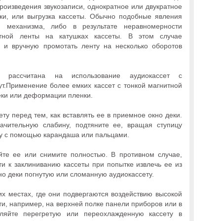
роизведения звукозаписи, однократное или двукратное
ки, или выгрузка кассеты. Обычно подобные явления
я механизма, либо в результате неравномерности
итной ленты на катушках кассеты. В этом случае
у и вручную промотать ленту на несколько оборотов
ы рассчитана на использование аудиокассет с
ут.Применение более емких кассет с тонкой магнитной
деки или деформации пленки.
ту перед тем, как вставлять ее в приемное окно деки.
ачительную слабину, подтяните ее, вращая ступицу
ну с помощью карандаша или пальцами.
йте ее или снимите полностью. В противном случае,
ти к заклиниванию кассеты при попытке извлечь ее из
но деки погнутую или сломанную аудиокассету.
их местах, где они подвергаются воздействию высокой
и, например, на верхней полке панели приборов или в
вляйте перегретую или переохлажденную кассету в